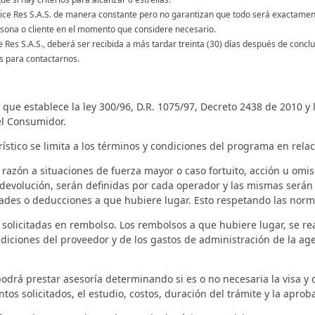
Price Res S.A.S. de manera constante pero no garantizan que todo será exactament
ersona o cliente en el momento que considere necesario.
e Res S.A.S., deberá ser recibida a más tardar treinta (30) días después de concl
s para contactarnos.
d que establece la ley 300/96, D.R. 1075/97, Decreto 2438 de 2010 
el Consumidor.
stico se limita a los términos y condiciones del programa en relaci
 razón a situaciones de fuerza mayor o caso fortuito, acción u omisi
e devolución, serán definidas por cada operador y las mismas serán
ades o deducciones a que hubiere lugar. Esto respetando las norma
 solicitadas en rembolso. Los rembolsos a que hubiere lugar, se rea
ondiciones del proveedor y de los gastos de administración de la 
 podrá prestar asesoría determinando si es o no necesaria la visa y 
ntos solicitados, el estudio, costos, duración del trámite y la aprob