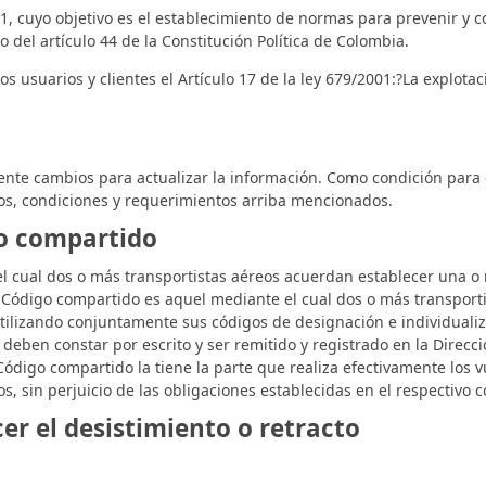
, cuyo objetivo es el establecimiento de normas para prevenir y con
 del artículo 44 de la Constitución Política de Colombia.
os usuarios y clientes el Artículo 17 de la ley 679/2001:?La explo
te cambios para actualizar la información. Como condición para el
os, condiciones y requerimientos arriba mencionados.
go compartido
 cual dos o más transportistas aéreos acuerdan establecer una o m
 Código compartido es aquel mediante el cual dos o más transport
 utilizando conjuntamente sus códigos de designación e individual
ben constar por escrito y ser remitido y registrado en la Direcció
ódigo compartido la tiene la parte que realiza efectivamente los vu
s, sin perjuicio de las obligaciones establecidas en el respectivo c
er el desistimiento o retracto