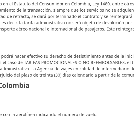
o en el Estatuto del Consumidor en Colombia, Ley 1480, entre otros
onamiento de la transacción, siempre que los servicios no se adqui
ultad de retracto, se dará por terminado el contrato y se reintegra
 es decir, la tarifa administrativa no será objeto de devolución por
ansporte aéreo nacional e internacional de pasajeros. Este reintegr
podrá hacer efectivo su derecho de desistimiento antes de la inicia
ca en el caso de TARIFAS PROMOCIONALES O NO REEMBOLSABLES, el tr
 administrativa. La Agencia de viajes en calidad de intermediario d
juicio del plazo de treinta (30) días calendario a partir de la comu
 Colombia
 con la aerolínea indicando el numero de vuelo.