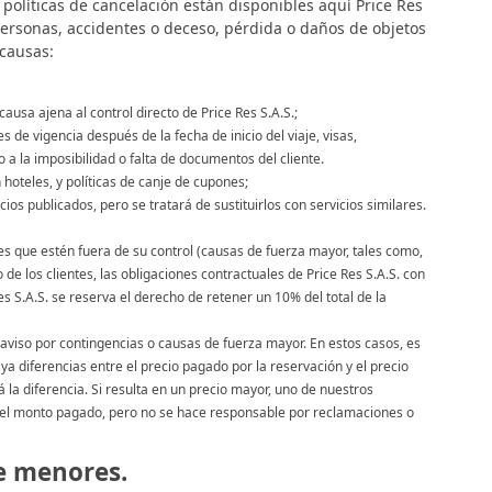
 políticas de cancelación están disponibles aquí Price Res
personas, accidentes o deceso, pérdida o daños de objetos
 causas:
usa ajena al control directo de Price Res S.A.S.;
de vigencia después de la fecha de inicio del viaje, visas,
 a la imposibilidad o falta de documentos del cliente.
 hoteles, y políticas de canje de cupones;
ios publicados, pero se tratará de sustituirlos con servicios similares.
es que estén fuera de su control (causas de fuerza mayor, tales como,
de los clientes, las obligaciones contractuales de Price Res S.A.S. con
 S.A.S. se reserva el derecho de retener un 10% del total de la
 aviso por contingencias o causas de fuerza mayor. En estos casos, es
ya diferencias entre el precio pagado por la reservación y el precio
 la diferencia. Si resulta en un precio mayor, uno de nuestros
% del monto pagado, pero no se hace responsable por reclamaciones o
de menores.