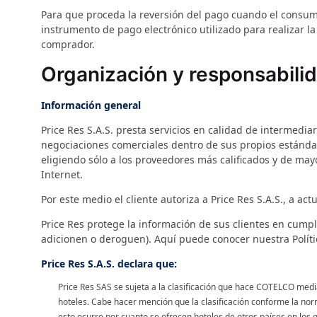
Para que proceda la reversión del pago cuando el consumid
instrumento de pago electrónico utilizado para realizar l
comprador.
Organización y responsabili
Información general
Price Res S.A.S. presta servicios en calidad de intermediari
negociaciones comerciales dentro de sus propios estándare
eligiendo sólo a los proveedores más calificados y de may
Internet.
Por este medio el cliente autoriza a Price Res S.A.S., a a
Price Res protege la información de sus clientes en cump
adicionen o deroguen). Aquí puede conocer nuestra Políti
Price Res S.A.S. declara que:
Price Res SAS se sujeta a la clasificación que hace COTELCO medi
hoteles. Cabe hacer mención que la clasificación conforme la norm
esto ocurre por cuanto se ofrecen hoteles de otros países en los qu