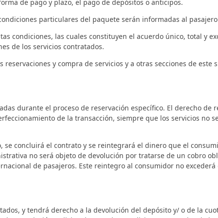
 forma de pago y plazo, el pago de depósitos o anticipos.
y condiciones particulares del paquete serán informadas al pasajer
tas condiciones, las cuales constituyen el acuerdo único, total y e
nes de los servicios contratados.
 reservaciones y compra de servicios y a otras secciones de este si
madas durante el proceso de reservación específico. El derecho de r
erfeccionamiento de la transacción, siempre que los servicios no
, se concluirá el contrato y se reintegrará el dinero que el consu
nistrativa no será objeto de devolución por tratarse de un cobro ob
ternacional de pasajeros. Este reintegro al consumidor no excederá
atados, y tendrá derecho a la devolución del depósito y/ o de la cuo