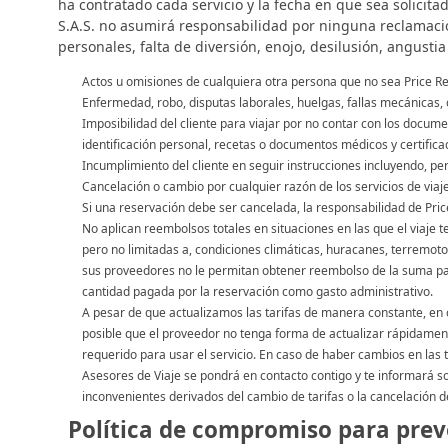
ha contratado cada servicio y la fecha en que sea solicita
S.A.S. no asumirá responsabilidad por ninguna reclamació
personales, falta de diversión, enojo, desilusión, angustia
Actos u omisiones de cualquiera otra persona que no sea Price Re
Enfermedad, robo, disputas laborales, huelgas, fallas mecánicas, 
Imposibilidad del cliente para viajar por no contar con los docum
identificación personal, recetas o documentos médicos y certificad
Incumplimiento del cliente en seguir instrucciones incluyendo, per
Cancelación o cambio por cualquier razón de los servicios de viaje 
Si una reservación debe ser cancelada, la responsabilidad de Price
No aplican reembolsos totales en situaciones en las que el viaje 
pero no limitadas a, condiciones climáticas, huracanes, terremotos,
sus proveedores no le permitan obtener reembolso de la suma paga
cantidad pagada por la reservación como gasto administrativo.
A pesar de que actualizamos las tarifas de manera constante, en c
posible que el proveedor no tenga forma de actualizar rápidamente 
requerido para usar el servicio. En caso de haber cambios en las t
Asesores de Viaje se pondrá en contacto contigo y te informará s
inconvenientes derivados del cambio de tarifas o la cancelación d
Política de compromiso para preve