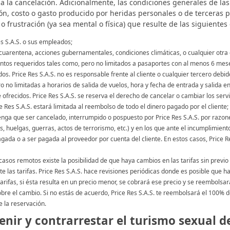
da la cancelación. Adicionalmente, las condiciones generales de las
n, costo o gasto producido por heridas personales o de terceras 
 o frustración (ya sea mental o física) que resulte de las siguientes
s S.A.S. o sus empleados;
cuarentena, acciones gubernamentales, condiciones climáticas, o cualquier otra ca
entos requeridos tales como, pero no limitados a pasaportes con al menos 6 meses 
os. Price Res S.A.S. no es responsable frente al cliente o cualquier tercero debido
o no limitadas a horarios de salida de vuelos, hora y fecha de entrada y salida en
ofrecidos. Price Res S.A.S. se reserva el derecho de cancelar o cambiar los servic
 Res S.A.S. estará limitada al reembolso de todo el dinero pagado por el cliente;
tenga que ser cancelado, interrumpido o pospuesto por Price Res S.A.S. por razon
 huelgas, guerras, actos de terrorismo, etc.) y en los que ante el incumplimiento 
da o a ser pagada al proveedor por cuenta del cliente. En estos casos, Price Res
asos remotos existe la posibilidad de que haya cambios en las tarifas sin previo
las tarifas. Price Res S.A.S. hace revisiones periódicas donde es posible que ha
arifas, si ésta resulta en un precio menor, se cobrará ese precio y se reembolsará
obre el cambio. Si no estás de acuerdo, Price Res S.A.S. te reembolsará el 100
e la reservación.
nir y contrarrestar el turismo sexual 