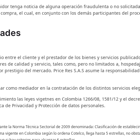
or tenga noticia de alguna operación fraudulenta o no solicitada,
a compra, el cual, en conjunto con los demás participantes del proc
dades
o entre el cliente y el prestador de los bienes y servicios publicado
s de calidad y servicio, tales como, pero no limitados a, hospedaj
or prestigio del mercado. Price Res S.A.S asume la responsabilidad
ctuar como mediador en la contratación de los distintos servicios el
limiento las leyes vigetnes en Colombia 1266/08, 1581/12 y el dec
ca de Privacidad y Protección de datos personales.
ante la Norma Técnica Sectorial de 2009 denominada: Clasificación de estableci
a vigente en Colombia según lo ordena Cotelco, llega hasta 5 estrellas, no obsta
e si hay criterios para alcanzar 6 estrellas.